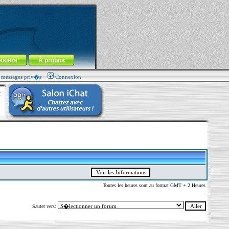
ssiers
À propos
s messages priv�s
Connexion
Toutes les heures sont au format GMT + 2 Heures
Sauter vers: