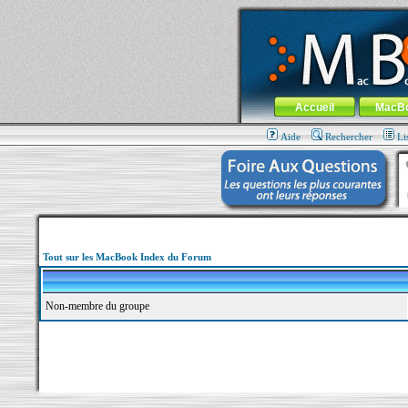
MacBook-fr.com : 100% Apple... 100% nom
Aller au contenu
-
Aller au menu 
Menu général
Accueil
MacB
Aide
Rechercher
Li
Tout sur les MacBook Index du Forum
Non-membre du groupe