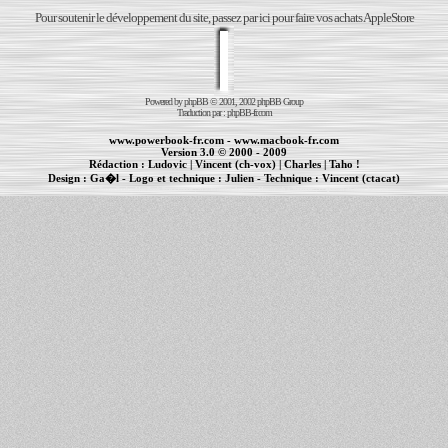
Pour soutenir le développement du site, passez par ici pour faire vos achats AppleStore
Powered by
phpBB
© 2001, 2002 phpBB Group
Traduction par :
phpBB-fr.com
www.powerbook-fr.com
-
www.macbook-fr.com
Version 3.0 © 2000 - 2009
Rédaction :
Ludovic
|
Vincent (ch-vox)
|
Charles
|
Taho !
Design :
Ga�l
- Logo et technique :
Julien
- Technique :
Vincent (ctacat)
Informations :
PowerBook
-
MacBook Pro
-
iBook
|
Maintenance Apple et Macintosh à Toulouse
|
cr�ation de sites Internet