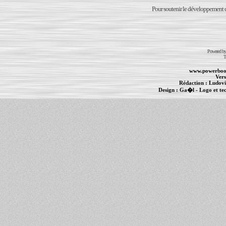
Pour soutenir le développement du
Powered b
T
www.powerboo
Vers
Rédaction :
Ludovi
Design :
Ga�l
- Logo et te
Informations :
PowerBook
-
MacBook Pro
-
i