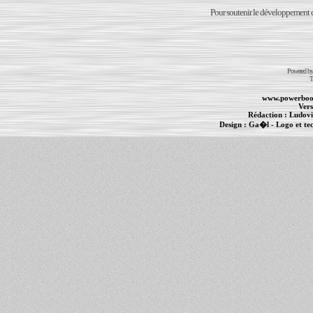
Pour soutenir le développement du
Powered b
T
www.powerboo
Vers
Rédaction :
Ludovi
Design :
Ga�l
- Logo et te
Informations :
PowerBook
-
MacBook Pro
-
i