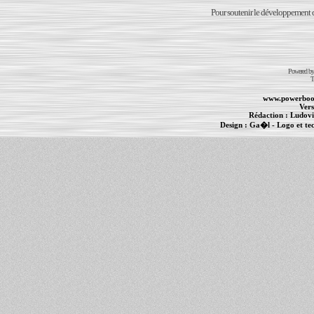
Pour soutenir le développement du
Powered b
T
www.powerboo
Vers
Rédaction :
Ludovi
Design :
Ga�l
- Logo et te
Informations :
PowerBook
-
MacBook Pro
-
i