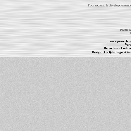
Pour soutenir le développement du
Powered b
T
www.powerboo
Vers
Rédaction :
Ludovi
Design :
Ga�l
- Logo et te
Informations :
PowerBook
-
MacBook Pro
-
i