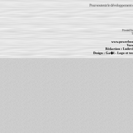
Pour soutenir le développement du
Powered b
T
www.powerboo
Vers
Rédaction :
Ludovi
Design :
Ga�l
- Logo et te
Informations :
PowerBook
-
MacBook Pro
-
i