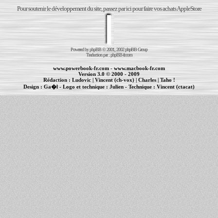
Pour soutenir le développement du site, passez par ici pour faire vos achats AppleStore
Powered by
phpBB
© 2001, 2002 phpBB Group
Traduction par :
phpBB-fr.com
www.powerbook-fr.com
-
www.macbook-fr.com
Version 3.0 © 2000 - 2009
Rédaction :
Ludovic
|
Vincent (ch-vox)
|
Charles
|
Taho !
Design :
Ga�l
- Logo et technique :
Julien
- Technique :
Vincent (ctacat)
Informations :
PowerBook
-
MacBook Pro
-
iBook
|
Maintenance Apple et Macintosh à Toulouse
|
cr�ation de sites Internet