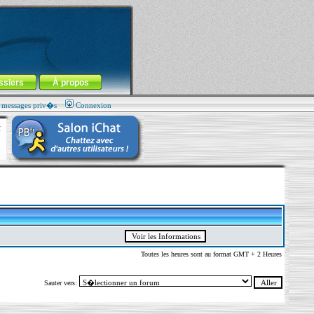
ssiers
À propos
s messages priv�s
Connexion
Toutes les heures sont au format GMT + 2 Heures
Sauter vers: