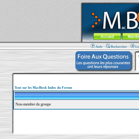
MacBook-fr.com : 100% Apple... 100% nom
Aller au contenu
-
Aller au menu 
Menu général
Accueil
MacB
Aide
Rechercher
Li
Tout sur les MacBook Index du Forum
Non-membre du groupe