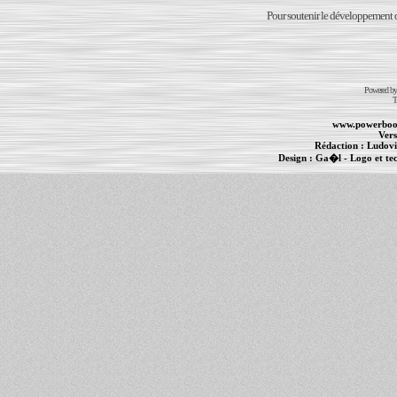
Pour soutenir le développement du
Powered b
T
www.powerboo
Vers
Rédaction :
Ludovi
Design :
Ga�l
- Logo et te
Informations :
PowerBook
-
MacBook Pro
-
i