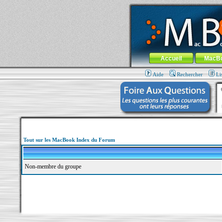
MacBook-fr.com : 100% Apple... 100% nom
Aller au contenu
-
Aller au menu 
Menu général
Accueil
MacB
Aide
Rechercher
Li
Tout sur les MacBook Index du Forum
Non-membre du groupe