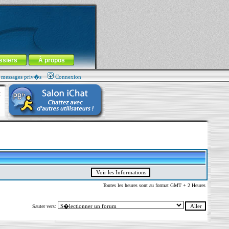
ssiers
À propos
s messages priv�s
Connexion
Toutes les heures sont au format GMT + 2 Heures
Sauter vers: