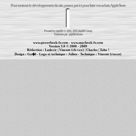
Pour soutenir le développement du site, passez par ici pour faire vos achats AppleStore
Powered by
phpBB
© 2001, 2002 phpBB Group
Traduction par :
phpBB-fr.com
www.powerbook-fr.com
-
www.macbook-fr.com
Version 3.0 © 2000 - 2009
Rédaction :
Ludovic
|
Vincent (ch-vox)
|
Charles
|
Taho !
Design :
Ga�l
- Logo et technique :
Julien
- Technique :
Vincent (ctacat)
Informations :
PowerBook
-
MacBook Pro
-
iBook
|
Maintenance Apple et Macintosh à Toulouse
|
cr�ation de sites Internet