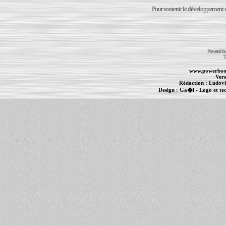
Pour soutenir le développement du
Powered b
T
www.powerboo
Vers
Rédaction :
Ludovi
Design :
Ga�l
- Logo et te
Informations :
PowerBook
-
MacBook Pro
-
i