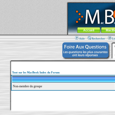
MacBook-fr.com : 100% Apple... 100% nom
Aller au contenu
-
Aller au menu 
Menu général
Accueil
MacB
Aide
Rechercher
Li
Tout sur les MacBook Index du Forum
Non-membre du groupe