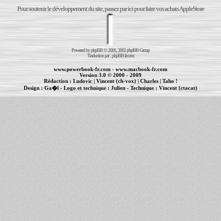
Pour soutenir le développement du site, passez par ici pour faire vos achats AppleStore
Powered by
phpBB
© 2001, 2002 phpBB Group
Traduction par :
phpBB-fr.com
www.powerbook-fr.com
-
www.macbook-fr.com
Version 3.0 © 2000 - 2009
Rédaction :
Ludovic
|
Vincent (ch-vox)
|
Charles
|
Taho !
Design :
Ga�l
- Logo et technique :
Julien
- Technique :
Vincent (ctacat)
Informations :
PowerBook
-
MacBook Pro
-
iBook
|
Maintenance Apple et Macintosh à Toulouse
|
cr�ation de sites Internet