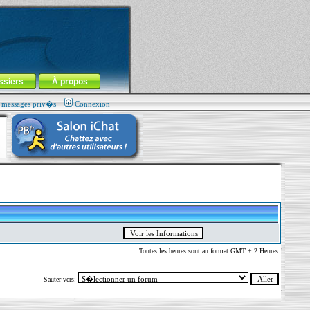
ssiers
À propos
s messages priv�s
Connexion
Toutes les heures sont au format GMT + 2 Heures
Sauter vers: