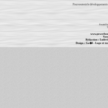
Pour soutenir le développement du
Powered b
T
www.powerboo
Vers
Rédaction :
Ludovi
Design :
Ga�l
- Logo et te
Informations :
PowerBook
-
MacBook Pro
-
i