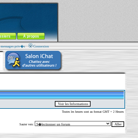
ssiers
À propos
s messages priv�s
Connexion
Toutes les heures sont au format GMT + 2 Heures
Sauter vers: