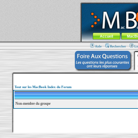
MacBook-fr.com : 100% Apple... 100% nom
Aller au contenu
-
Aller au menu 
Menu général
Accueil
MacB
Aide
Rechercher
Li
Tout sur les MacBook Index du Forum
Non-membre du groupe