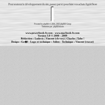
Pour soutenir le développement du site, passez par ici pour faire vos achats AppleStore
Powered by
phpBB
© 2001, 2002 phpBB Group
Traduction par :
phpBB-fr.com
www.powerbook-fr.com
-
www.macbook-fr.com
Version 3.0 © 2000 - 2009
Rédaction :
Ludovic
|
Vincent (ch-vox)
|
Charles
|
Taho !
Design :
Ga�l
- Logo et technique :
Julien
- Technique :
Vincent (ctacat)
Informations :
PowerBook
-
MacBook Pro
-
iBook
|
Maintenance Apple et Macintosh à Toulouse
|
cr�ation de sites Internet