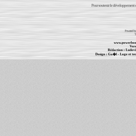
Pour soutenir le développement du
Powered b
T
www.powerboo
Vers
Rédaction :
Ludovi
Design :
Ga�l
- Logo et te
Informations :
PowerBook
-
MacBook Pro
-
i