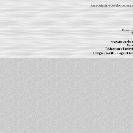
Pour soutenir le développement du
Powered b
T
www.powerboo
Vers
Rédaction :
Ludovi
Design :
Ga�l
- Logo et te
Informations :
PowerBook
-
MacBook Pro
-
i