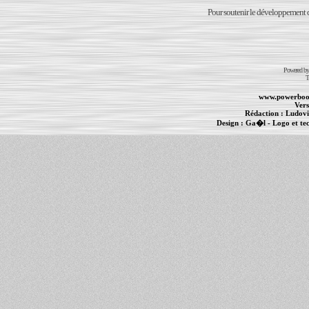
Pour soutenir le développement du
Powered b
T
www.powerboo
Vers
Rédaction :
Ludovi
Design :
Ga�l
- Logo et te
Informations :
PowerBook
-
MacBook Pro
-
i