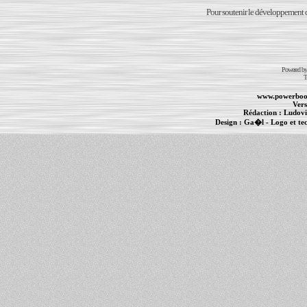
Pour soutenir le développement du
Powered b
T
www.powerboo
Vers
Rédaction :
Ludovi
Design :
Ga�l
- Logo et te
Informations :
PowerBook
-
MacBook Pro
-
i