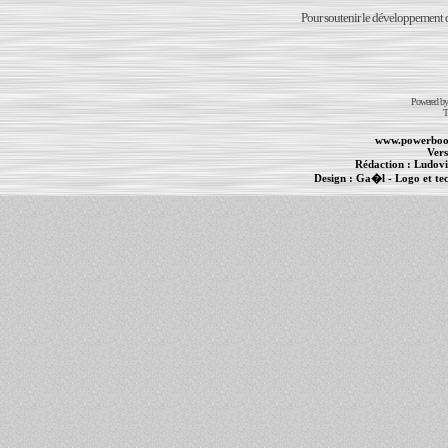
Pour soutenir le développement du
Powered b
T
www.powerboo
Vers
Rédaction :
Ludovi
Design :
Ga�l
- Logo et te
Informations :
PowerBook
-
MacBook Pro
-
i