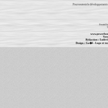
Pour soutenir le développement du
Powered b
T
www.powerboo
Vers
Rédaction :
Ludovi
Design :
Ga�l
- Logo et te
Informations :
PowerBook
-
MacBook Pro
-
i