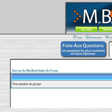
MacBook-fr.com : 100% Apple... 100% nom
Aller au contenu
-
Aller au menu 
Menu général
Accueil
MacB
Aide
Rechercher
Li
Tout sur les MacBook Index du Forum
Non-membre du groupe