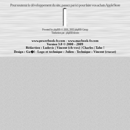
Pour soutenir le développement du site, passez par ici pour faire vos achats AppleStore
Powered by
phpBB
© 2001, 2002 phpBB Group
Traduction par :
phpBB-fr.com
www.powerbook-fr.com
-
www.macbook-fr.com
Version 3.0 © 2000 - 2009
Rédaction :
Ludovic
|
Vincent (ch-vox)
|
Charles
|
Taho !
Design :
Ga�l
- Logo et technique :
Julien
- Technique :
Vincent (ctacat)
Informations :
PowerBook
-
MacBook Pro
-
iBook
|
Maintenance Apple et Macintosh à Toulouse
|
cr�ation de sites Internet