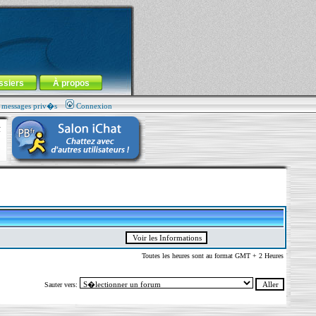
ssiers
À propos
s messages priv�s
Connexion
Toutes les heures sont au format GMT + 2 Heures
Sauter vers: