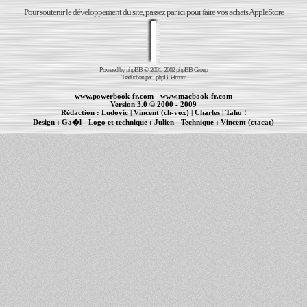
Pour soutenir le développement du site, passez par ici pour faire vos achats AppleStore
Powered by
phpBB
© 2001, 2002 phpBB Group
Traduction par :
phpBB-fr.com
www.powerbook-fr.com
-
www.macbook-fr.com
Version 3.0 © 2000 - 2009
Rédaction :
Ludovic
|
Vincent (ch-vox)
|
Charles
|
Taho !
Design :
Ga�l
- Logo et technique :
Julien
- Technique :
Vincent (ctacat)
Informations :
PowerBook
-
MacBook Pro
-
iBook
|
Maintenance Apple et Macintosh à Toulouse
|
cr�ation de sites Internet