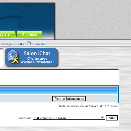
ssiers
À propos
s messages priv�s
Connexion
Toutes les heures sont au format GMT + 2 Heures
Sauter vers: