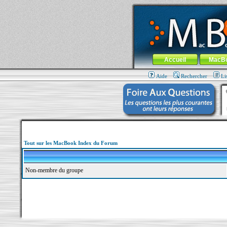
MacBook-fr.com : 100% Apple... 100% nom
Aller au contenu
-
Aller au menu 
Menu général
Accueil
MacB
Aide
Rechercher
Li
Tout sur les MacBook Index du Forum
Non-membre du groupe