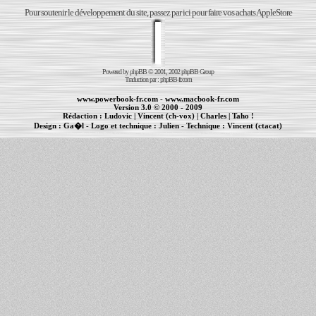
Pour soutenir le développement du site, passez par ici pour faire vos achats AppleStore
Powered by
phpBB
© 2001, 2002 phpBB Group
Traduction par :
phpBB-fr.com
www.powerbook-fr.com
-
www.macbook-fr.com
Version 3.0 © 2000 - 2009
Rédaction :
Ludovic
|
Vincent (ch-vox)
|
Charles
|
Taho !
Design :
Ga�l
- Logo et technique :
Julien
- Technique :
Vincent (ctacat)
Informations :
PowerBook
-
MacBook Pro
-
iBook
|
Maintenance Apple et Macintosh à Toulouse
|
cr�ation de sites Internet