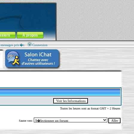
ssiers
À propos
s messages priv�s
Connexion
Toutes les heures sont au format GMT + 2 Heures
Sauter vers: