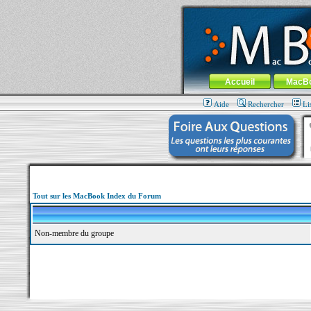
MacBook-fr.com : 100% Apple... 100% nom
Aller au contenu
-
Aller au menu 
Menu général
Accueil
MacB
Aide
Rechercher
Li
Tout sur les MacBook Index du Forum
Non-membre du groupe