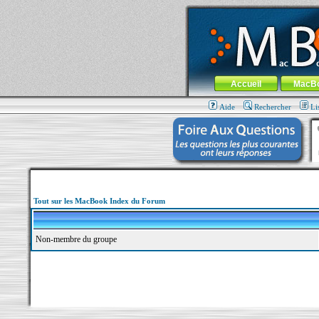
MacBook-fr.com : 100% Apple... 100% nom
Aller au contenu
-
Aller au menu 
Menu général
Accueil
MacB
Aide
Rechercher
Li
Tout sur les MacBook Index du Forum
Non-membre du groupe