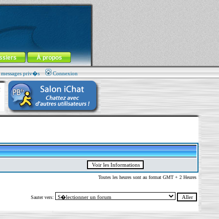
ssiers
À propos
s messages priv�s
Connexion
Toutes les heures sont au format GMT + 2 Heures
Sauter vers: