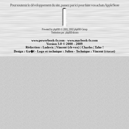
Pour soutenir le développement du site, passez par ici pour faire vos achats AppleStore
Powered by
phpBB
© 2001, 2002 phpBB Group
Traduction par :
phpBB-fr.com
www.powerbook-fr.com
-
www.macbook-fr.com
Version 3.0 © 2000 - 2009
Rédaction :
Ludovic
|
Vincent (ch-vox)
|
Charles
|
Taho !
Design :
Ga�l
- Logo et technique :
Julien
- Technique :
Vincent (ctacat)
Informations :
PowerBook
-
MacBook Pro
-
iBook
|
Maintenance Apple et Macintosh à Toulouse
|
cr�ation de sites Internet