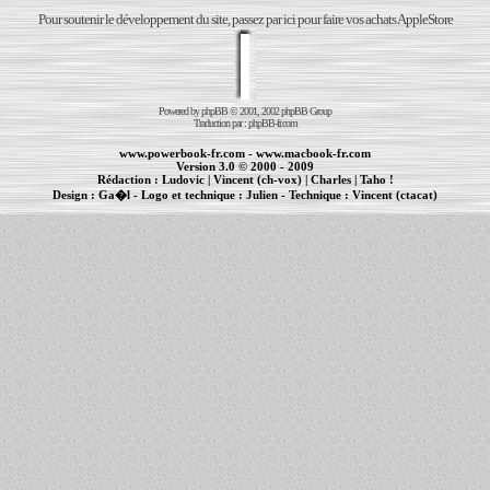
Pour soutenir le développement du site, passez par ici pour faire vos achats AppleStore
Powered by
phpBB
© 2001, 2002 phpBB Group
Traduction par :
phpBB-fr.com
www.powerbook-fr.com
-
www.macbook-fr.com
Version 3.0 © 2000 - 2009
Rédaction :
Ludovic
|
Vincent (ch-vox)
|
Charles
|
Taho !
Design :
Ga�l
- Logo et technique :
Julien
- Technique :
Vincent (ctacat)
Informations :
PowerBook
-
MacBook Pro
-
iBook
|
Maintenance Apple et Macintosh à Toulouse
|
cr�ation de sites Internet