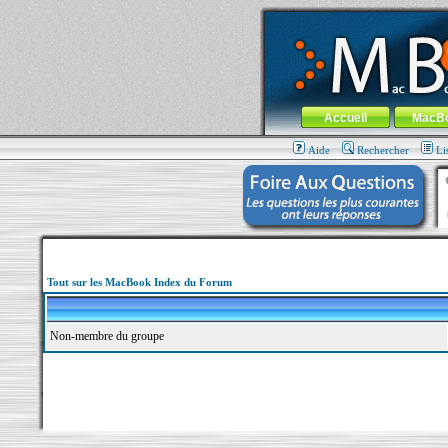
MacBook-fr.com : 100% Apple... 100% nom
Aller au contenu
-
Aller au menu 
Menu général
Accueil
MacB
Aide
Rechercher
Li
Tout sur les MacBook Index du Forum
Non-membre du groupe