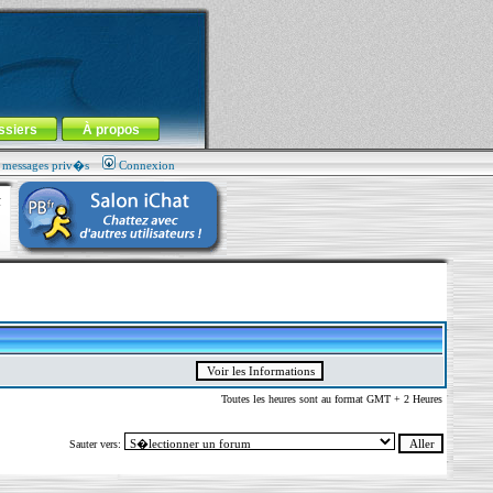
ssiers
À propos
s messages priv�s
Connexion
Toutes les heures sont au format GMT + 2 Heures
Sauter vers: