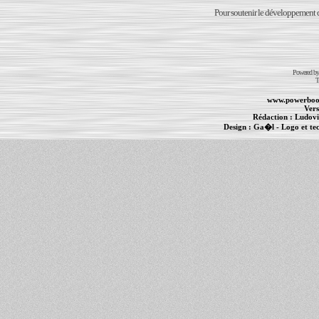
Pour soutenir le développement du
Powered b
T
www.powerboo
Vers
Rédaction :
Ludovi
Design :
Ga�l
- Logo et te
Informations :
PowerBook
-
MacBook Pro
-
i