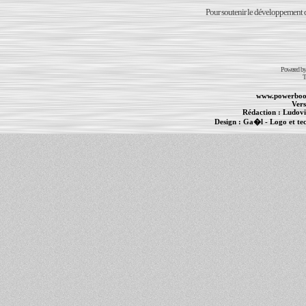
Pour soutenir le développement du
Powered b
T
www.powerboo
Vers
Rédaction :
Ludovi
Design :
Ga�l
- Logo et te
Informations :
PowerBook
-
MacBook Pro
-
i