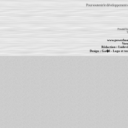
Pour soutenir le développement du
Powered b
T
www.powerboo
Vers
Rédaction :
Ludovi
Design :
Ga�l
- Logo et te
Informations :
PowerBook
-
MacBook Pro
-
i