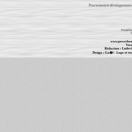
Pour soutenir le développement du
Powered b
T
www.powerboo
Vers
Rédaction :
Ludovi
Design :
Ga�l
- Logo et te
Informations :
PowerBook
-
MacBook Pro
-
i