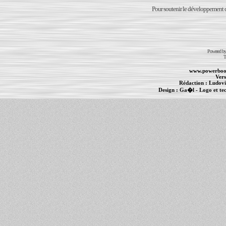
Pour soutenir le développement du
Powered b
T
www.powerboo
Vers
Rédaction :
Ludovi
Design :
Ga�l
- Logo et te
Informations :
PowerBook
-
MacBook Pro
-
i