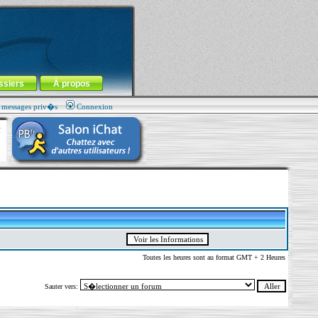
ssiers
À propos
s messages priv�s
Connexion
Toutes les heures sont au format GMT + 2 Heures
Sauter vers: