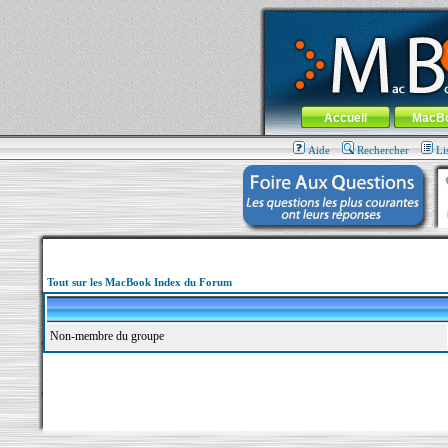
MacBook-fr.com : 100% Apple... 100% nom
Aller au contenu
-
Aller au menu 
Menu général
Accueil
MacB
Aide
Rechercher
Li
Tout sur les MacBook Index du Forum
Non-membre du groupe