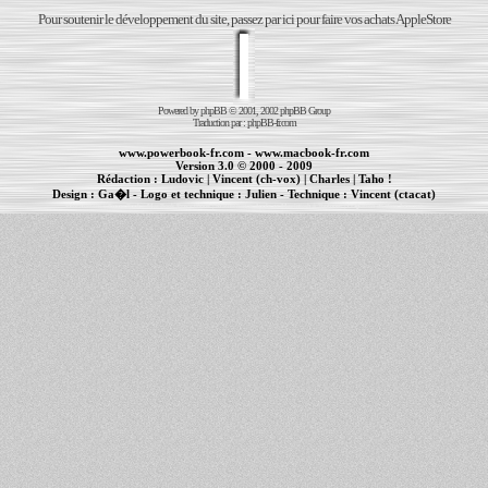
Pour soutenir le développement du site, passez par ici pour faire vos achats AppleStore
Powered by
phpBB
© 2001, 2002 phpBB Group
Traduction par :
phpBB-fr.com
www.powerbook-fr.com
-
www.macbook-fr.com
Version 3.0 © 2000 - 2009
Rédaction :
Ludovic
|
Vincent (ch-vox)
|
Charles
|
Taho !
Design :
Ga�l
- Logo et technique :
Julien
- Technique :
Vincent (ctacat)
Informations :
PowerBook
-
MacBook Pro
-
iBook
|
Maintenance Apple et Macintosh à Toulouse
|
cr�ation de sites Internet