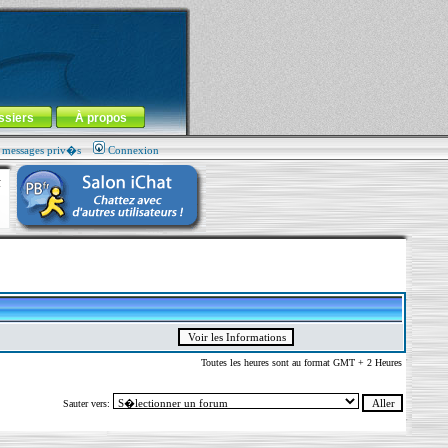
ssiers
À propos
s messages priv�s
Connexion
Toutes les heures sont au format GMT + 2 Heures
Sauter vers: