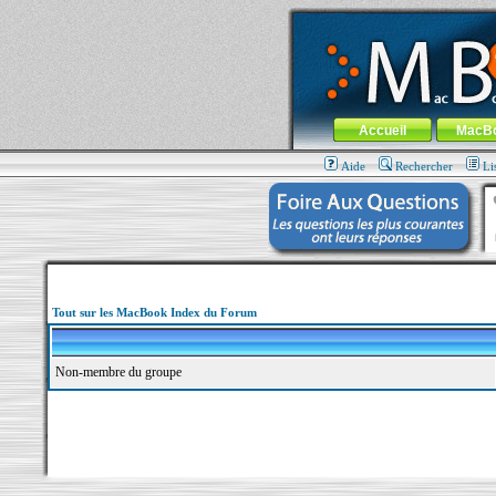
MacBook-fr.com : 100% Apple... 100% nom
Aller au contenu
-
Aller au menu 
Menu général
Accueil
MacB
Aide
Rechercher
Li
Tout sur les MacBook Index du Forum
Non-membre du groupe