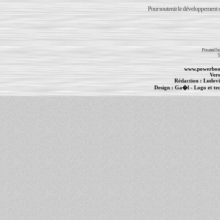
Pour soutenir le développement du
Powered b
T
www.powerboo
Vers
Rédaction :
Ludovi
Design :
Ga�l
- Logo et te
Informations :
PowerBook
-
MacBook Pro
-
i