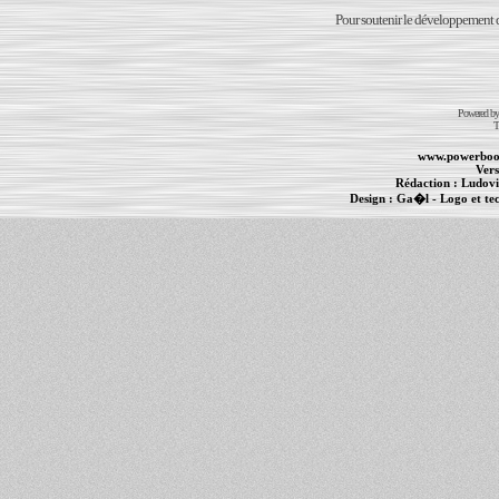
Pour soutenir le développement du
Powered b
T
www.powerboo
Vers
Rédaction :
Ludovi
Design :
Ga�l
- Logo et te
Informations :
PowerBook
-
MacBook Pro
-
i