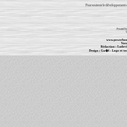
Pour soutenir le développement du
Powered b
T
www.powerboo
Vers
Rédaction :
Ludovi
Design :
Ga�l
- Logo et te
Informations :
PowerBook
-
MacBook Pro
-
i