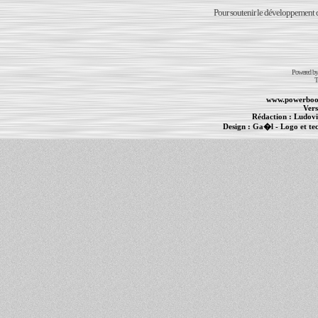
Pour soutenir le développement du
Powered b
T
www.powerboo
Vers
Rédaction :
Ludovi
Design :
Ga�l
- Logo et te
Informations :
PowerBook
-
MacBook Pro
-
i