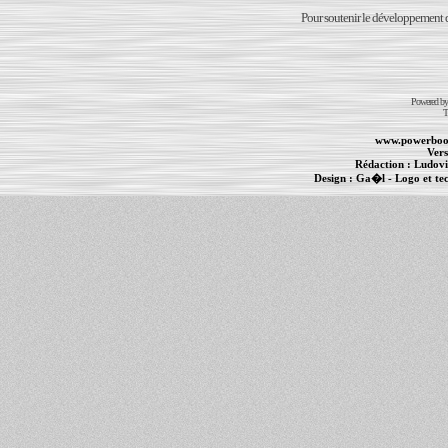
Pour soutenir le développement du
Powered b
T
www.powerboo
Vers
Rédaction :
Ludovi
Design :
Ga�l
- Logo et te
Informations :
PowerBook
-
MacBook Pro
-
i