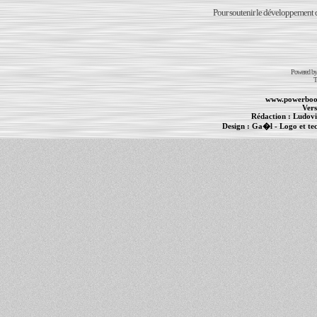
Pour soutenir le développement du
Powered b
T
www.powerboo
Vers
Rédaction :
Ludovi
Design :
Ga�l
- Logo et te
Informations :
PowerBook
-
MacBook Pro
-
i