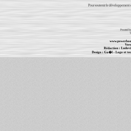
Pour soutenir le développement du
Powered b
T
www.powerboo
Vers
Rédaction :
Ludovi
Design :
Ga�l
- Logo et te
Informations :
PowerBook
-
MacBook Pro
-
i