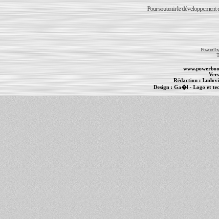
Pour soutenir le développement du
Powered b
T
www.powerboo
Vers
Rédaction :
Ludovi
Design :
Ga�l
- Logo et te
Informations :
PowerBook
-
MacBook Pro
-
i