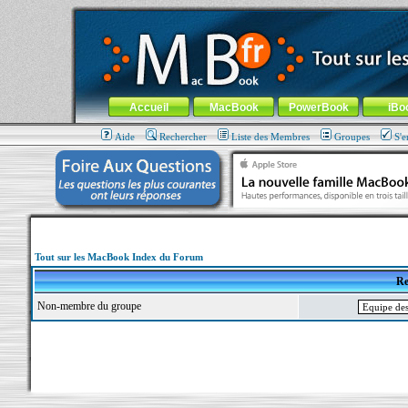
MacBook-fr.com : 100% Apple... 100% nomade !
Aller au contenu
-
Aller au menu général
-
Aller au menu de la
Menu général
Accueil
MacBook
PowerBook
iBo
Aide
Rechercher
Liste des Membres
Groupes
S'e
Tout sur les MacBook Index du Forum
Re
Non-membre du groupe