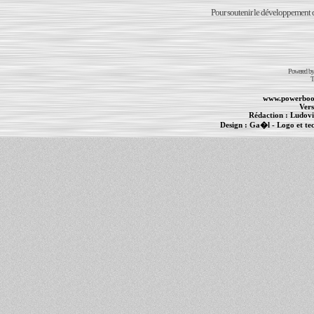
Pour soutenir le développement du
Powered b
T
www.powerboo
Vers
Rédaction :
Ludovi
Design :
Ga�l
- Logo et te
Informations :
PowerBook
-
MacBook Pro
-
i