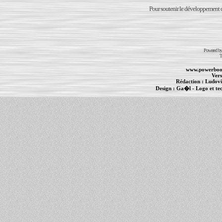
Pour soutenir le développement du
Powered b
T
www.powerboo
Vers
Rédaction :
Ludovi
Design :
Ga�l
- Logo et te
Informations :
PowerBook
-
MacBook Pro
-
i