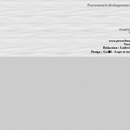
Pour soutenir le développement du
Powered b
T
www.powerboo
Vers
Rédaction :
Ludovi
Design :
Ga�l
- Logo et te
Informations :
PowerBook
-
MacBook Pro
-
i