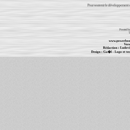
Pour soutenir le développement du
Powered b
T
www.powerboo
Vers
Rédaction :
Ludovi
Design :
Ga�l
- Logo et te
Informations :
PowerBook
-
MacBook Pro
-
i