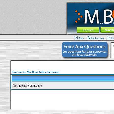
MacBook-fr.com : 100% Apple... 100% nom
Aller au contenu
-
Aller au menu 
Menu général
Accueil
MacB
Aide
Rechercher
Li
Tout sur les MacBook Index du Forum
Non-membre du groupe