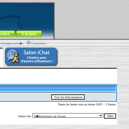
ssiers
À propos
s messages priv�s
Connexion
Toutes les heures sont au format GMT + 2 Heures
Sauter vers: