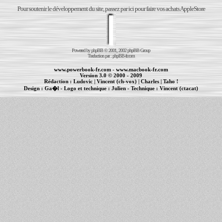
Pour soutenir le développement du site, passez par ici pour faire vos achats AppleStore
Powered by
phpBB
© 2001, 2002 phpBB Group
Traduction par :
phpBB-fr.com
www.powerbook-fr.com
-
www.macbook-fr.com
Version 3.0 © 2000 - 2009
Rédaction :
Ludovic
|
Vincent (ch-vox)
|
Charles
|
Taho !
Design :
Ga�l
- Logo et technique :
Julien
- Technique :
Vincent (ctacat)
Informations :
PowerBook
-
MacBook Pro
-
iBook
|
Maintenance Apple et Macintosh à Toulouse
|
cr�ation de sites Internet