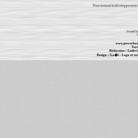
Pour soutenir le développement du
Powered b
T
www.powerboo
Vers
Rédaction :
Ludovi
Design :
Ga�l
- Logo et te
Informations :
PowerBook
-
MacBook Pro
-
i