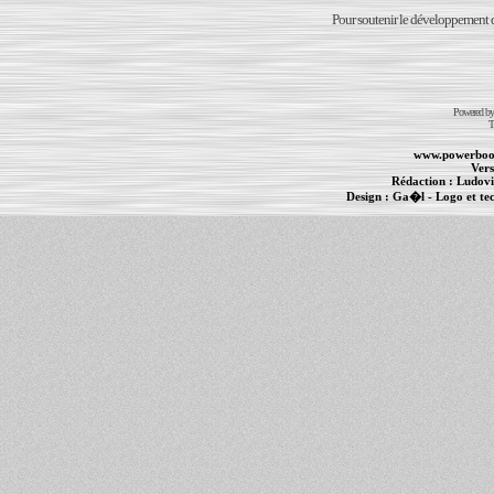
Pour soutenir le développement du
Powered b
T
www.powerboo
Vers
Rédaction :
Ludovi
Design :
Ga�l
- Logo et te
Informations :
PowerBook
-
MacBook Pro
-
i