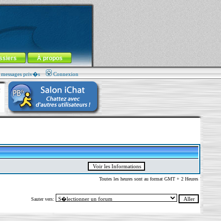
ssiers
À propos
s messages priv�s
Connexion
Toutes les heures sont au format GMT + 2 Heures
Sauter vers: