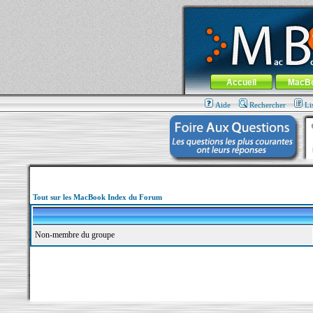
MacBook-fr.com : 100% Apple... 100% nom
Aller au contenu
-
Aller au menu 
Menu général
Accueil
MacB
Aide
Rechercher
Li
Tout sur les MacBook Index du Forum
Non-membre du groupe