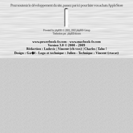
Pour soutenir le développement du site, passez par ici pour faire vos achats AppleStore
Powered by
phpBB
© 2001, 2002 phpBB Group
Traduction par :
phpBB-fr.com
www.powerbook-fr.com
-
www.macbook-fr.com
Version 3.0 © 2000 - 2009
Rédaction :
Ludovic
|
Vincent (ch-vox)
|
Charles
|
Taho !
Design :
Ga�l
- Logo et technique :
Julien
- Technique :
Vincent (ctacat)
Informations :
PowerBook
-
MacBook Pro
-
iBook
|
Maintenance Apple et Macintosh à Toulouse
|
cr�ation de sites Internet