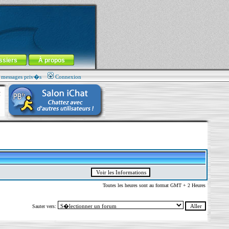
ssiers
À propos
s messages priv�s
Connexion
Toutes les heures sont au format GMT + 2 Heures
Sauter vers: