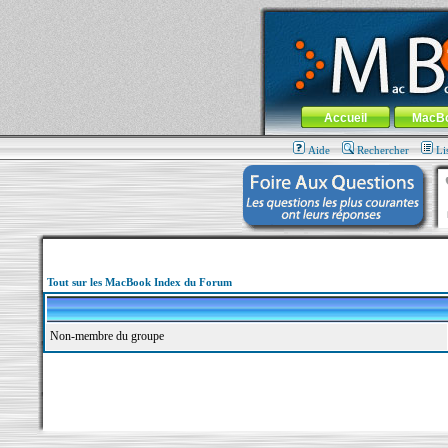
MacBook-fr.com : 100% Apple... 100% nom
Aller au contenu
-
Aller au menu 
Menu général
Accueil
MacB
Aide
Rechercher
Li
Tout sur les MacBook Index du Forum
Non-membre du groupe