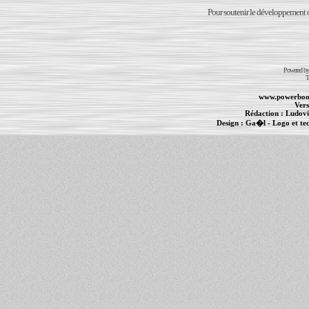
Pour soutenir le développement du
Powered b
T
www.powerboo
Vers
Rédaction :
Ludovi
Design :
Ga�l
- Logo et te
Informations :
PowerBook
-
MacBook Pro
-
i