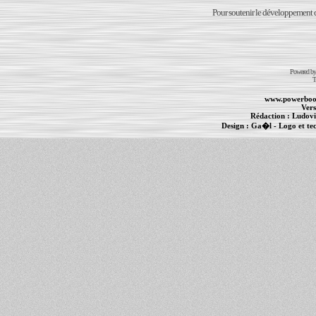
Pour soutenir le développement du
Powered b
T
www.powerboo
Vers
Rédaction :
Ludovi
Design :
Ga�l
- Logo et te
Informations :
PowerBook
-
MacBook Pro
-
i